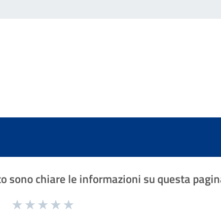
o sono chiare le informazioni su questa pagin
1 a 5 stelle la pagina
Valuta 1 stelle su 5
Valuta 2 stelle su 5
Valuta 3 stelle su 5
Valuta 4 stelle su 5
Valuta 5 stelle su 5