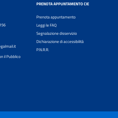
PRENOTA APPUNTAMENTO CIE
Prenota appuntamento
0156
Leggi le FAQ
Segnalazione disservizio
Dichiarazione di accessibilità
almail.it
P.N.R.R.
n il Pubblico
Ciao 👋
Come posso esserti utile?
smart_toy