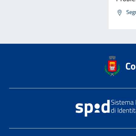
Segn
Co