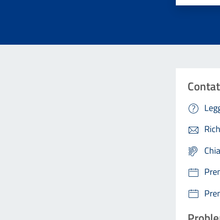
Contat
Legg
Rich
Chi
Pre
Pre
Proble