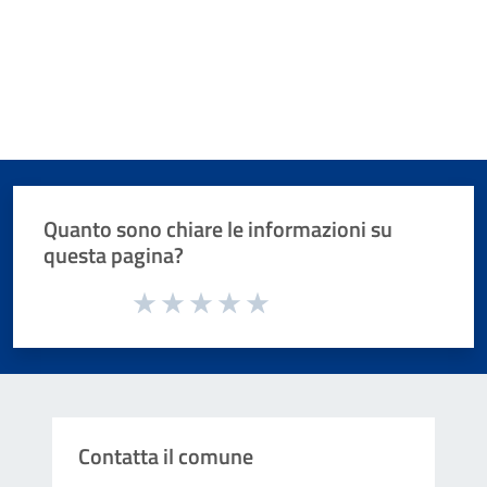
Quanto sono chiare le informazioni su
questa pagina?
Valuta da 1 a 5 stelle la pagina
Valuta 1 stelle su 5
Valuta 2 stelle su 5
Valuta 3 stelle su 5
Valuta 4 stelle su 5
Valuta 5 stelle su 5
Contatta il comune