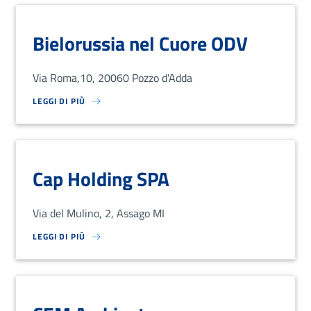
Bielorussia nel Cuore ODV
Via Roma,10, 20060 Pozzo d'Adda
LEGGI DI PIÙ
SU LOREM IPSUM DOLOR SIT AMET, CONSECTETUR ADIPISCING EL
Cap Holding SPA
Via del Mulino, 2, Assago MI
LEGGI DI PIÙ
SU LOREM IPSUM DOLOR SIT AMET, CONSECTETUR ADIPISCING EL