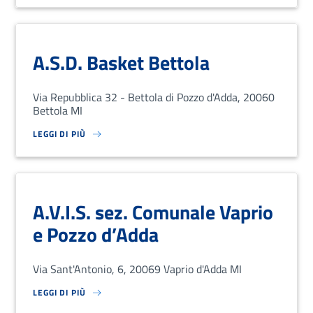
A.S.D. Basket Bettola
Via Repubblica 32 - Bettola di Pozzo d'Adda, 20060
Bettola MI
LEGGI DI PIÙ
SU LOREM IPSUM DOLOR SIT AMET, CONSECTETUR ADIPISCING EL
A.V.I.S. sez. Comunale Vaprio
e Pozzo d’Adda
Via Sant'Antonio, 6, 20069 Vaprio d'Adda MI
LEGGI DI PIÙ
SU LOREM IPSUM DOLOR SIT AMET, CONSECTETUR ADIPISCING EL