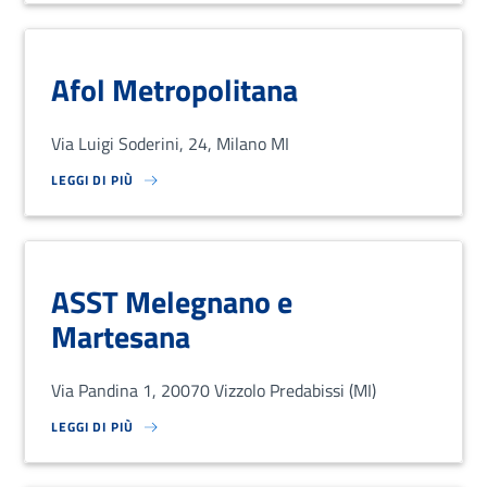
Afol Metropolitana
Via Luigi Soderini, 24, Milano MI
LEGGI DI PIÙ
SU LOREM IPSUM DOLOR SIT AMET, CONSECTETUR ADIPISCING EL
ASST Melegnano e
Martesana
Via Pandina 1, 20070 Vizzolo Predabissi (MI)
LEGGI DI PIÙ
SU LOREM IPSUM DOLOR SIT AMET, CONSECTETUR ADIPISCING EL