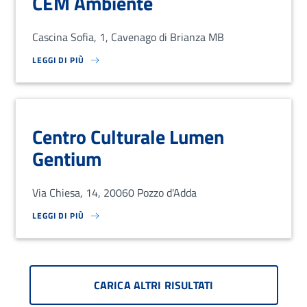
CEM Ambiente
Cascina Sofia, 1, Cavenago di Brianza MB
LEGGI DI PIÙ
SU LOREM IPSUM DOLOR SIT AMET, CONSECTETUR ADIPISCING EL
Centro Culturale Lumen
Gentium
Via Chiesa, 14, 20060 Pozzo d'Adda
LEGGI DI PIÙ
SU LOREM IPSUM DOLOR SIT AMET, CONSECTETUR ADIPISCING EL
CARICA ALTRI RISULTATI