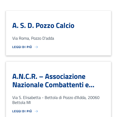
A. S. D. Pozzo Calcio
Via Roma, Pozzo D'adda
LEGGI DI PIÙ
SU LOREM IPSUM DOLOR SIT AMET, CONSECTETUR ADIPISCING EL
A.N.C.R. – Associazione
Nazionale Combattenti e
Reduci
Via S. Elisabetta - Bettola di Pozzo d'Adda, 20060
Bettola MI
LEGGI DI PIÙ
SU LOREM IPSUM DOLOR SIT AMET, CONSECTETUR ADIPISCING EL