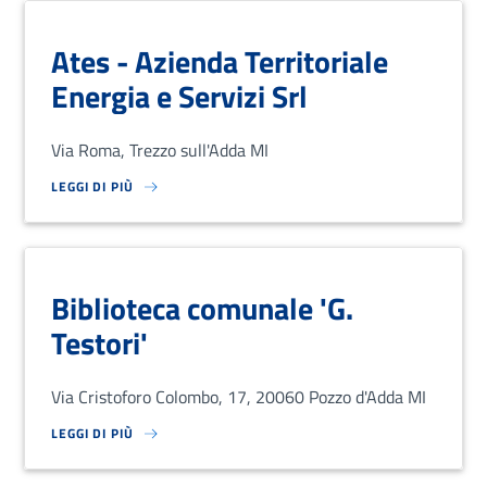
Ates - Azienda Territoriale
Energia e Servizi Srl
Via Roma, Trezzo sull'Adda MI
LEGGI DI PIÙ
SU LOREM IPSUM DOLOR SIT AMET, CONSECTETUR ADIPISCING EL
Biblioteca comunale 'G.
Testori'
Via Cristoforo Colombo, 17, 20060 Pozzo d'Adda MI
LEGGI DI PIÙ
SU LOREM IPSUM DOLOR SIT AMET, CONSECTETUR ADIPISCING EL