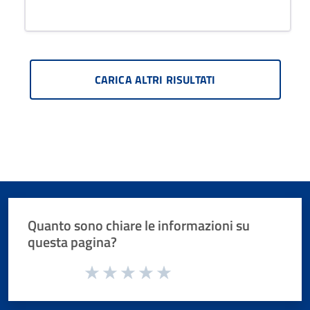
CARICA ALTRI RISULTATI
Quanto sono chiare le informazioni su
questa pagina?
Valuta da 1 a 5 stelle la pagina
Valuta 1 stelle su 5
Valuta 2 stelle su 5
Valuta 3 stelle su 5
Valuta 4 stelle su 5
Valuta 5 stelle su 5