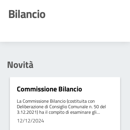
Bilancio
Dettagli della notizia
Novità
Commissione Bilancio
La Commissione Bilancio (costituita con
Deliberazione di Consiglio Comunale n. 50 del
3.12.2021) ha il compito di esaminare gli
emendamenti al Bilancio presentati dai
12/12/2024
Consiglieri e dalla Giunta.