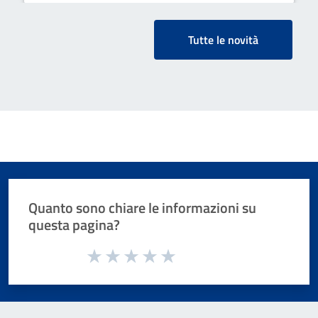
Tutte le novità
Quanto sono chiare le informazioni su
questa pagina?
Valuta da 1 a 5 stelle la pagina
Valuta 1 stelle su 5
Valuta 2 stelle su 5
Valuta 3 stelle su 5
Valuta 4 stelle su 5
Valuta 5 stelle su 5