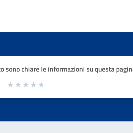
o sono chiare le informazioni su questa pagin
1 a 5 stelle la pagina
Valuta 1 stelle su 5
Valuta 2 stelle su 5
Valuta 3 stelle su 5
Valuta 4 stelle su 5
Valuta 5 stelle su 5