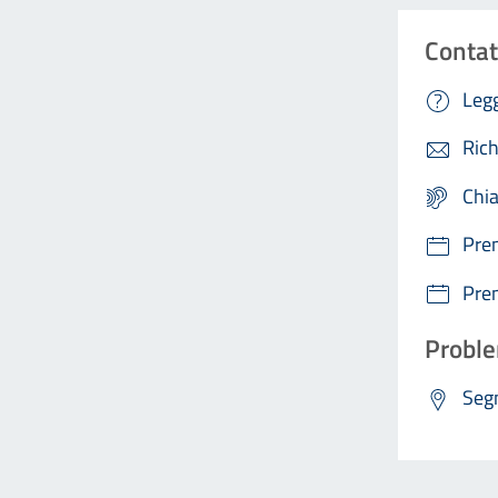
Contat
Legg
Rich
Chi
Pre
Pre
Proble
Segn