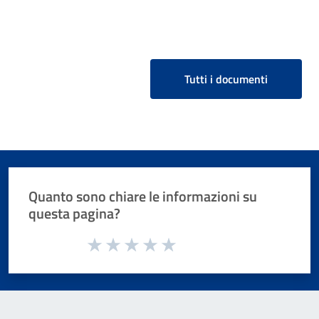
Tutti i documenti
Quanto sono chiare le informazioni su
questa pagina?
Valuta da 1 a 5 stelle la pagina
Valuta 1 stelle su 5
Valuta 2 stelle su 5
Valuta 3 stelle su 5
Valuta 4 stelle su 5
Valuta 5 stelle su 5