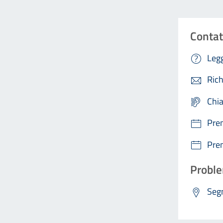
Contat
Legg
Rich
Chi
Pre
Pre
Proble
Segn