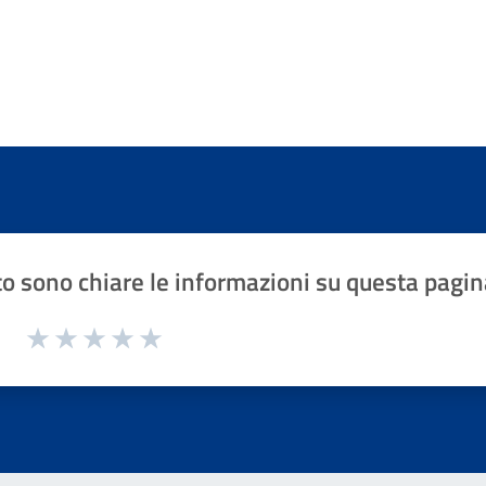
o sono chiare le informazioni su questa pagin
1 a 5 stelle la pagina
Valuta 1 stelle su 5
Valuta 2 stelle su 5
Valuta 3 stelle su 5
Valuta 4 stelle su 5
Valuta 5 stelle su 5