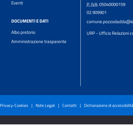
Eventi
P. IVA:
05040000159
02 909901
DOCUMENTI E DATI
comune.pozzodadda@leg
Albo pretorio
URP - Ufficio Relazioni co
Amministrazione trasparente
Privacy-Cookies
|
Note Legali
|
Contatti
|
Dichiarazione di accessibilit