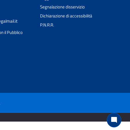
Segnalazione disservizio
Dichiarazione di accessibilità
almail.it
P.N.R.R.
n il Pubblico
Ciao 👋
Come posso esserti utile?
smart_toy
à
mode_comment