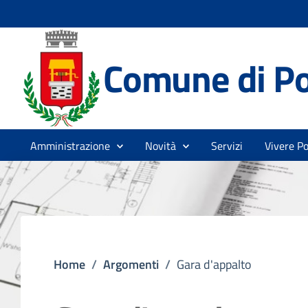
Comune di P
Amministrazione
Novità
Servizi
Vivere P
Home
/
Argomenti
/
Gara d'appalto