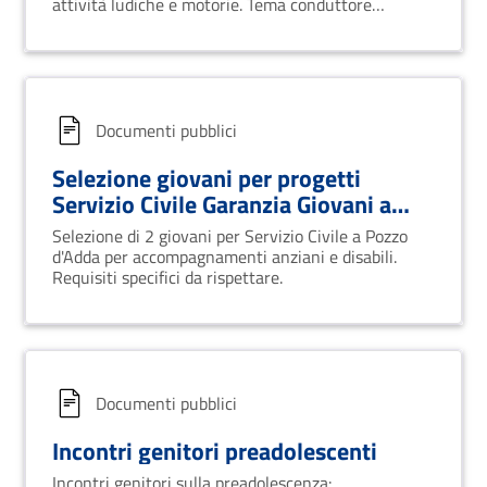
attività ludiche e motorie. Tema conduttore
Gedeone e il regno extra-terrestre di Gorian.
Documenti pubblici
Selezione giovani per progetti
Servizio Civile Garanzia Giovani a
Pozzo d'Adda
Selezione di 2 giovani per Servizio Civile a Pozzo
d'Adda per accompagnamenti anziani e disabili.
Requisiti specifici da rispettare.
Documenti pubblici
Incontri genitori preadolescenti
Incontri genitori sulla preadolescenza: