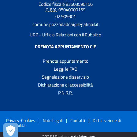
Codice fiscale 83503590156
P. IVA:
05040000159
02 909901
comune.pozzodadda@legalmail.it
URP - Ufficio Relazioni con il Pubblico
PRENOTA APPUNTAMENTO CIE
Prenota appuntamento
Leggi le FAQ
Segnalazione disservizio
Dichiarazione di accessibilità
P.N.R.R.
Privacy-Cookies
|
Note Legali
|
Contatti
|
Dichiarazione di
accessibilità
2026 | Realizzato da Wemapp