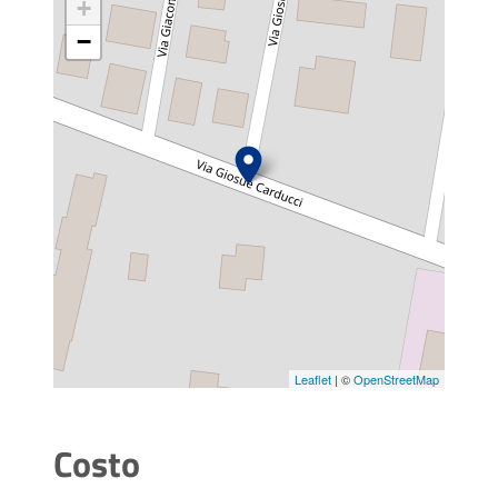
+
−
Leaflet
| ©
OpenStreetMap
Costo