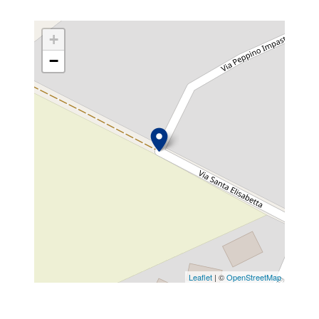
+
−
Leaflet
| ©
OpenStreetMap