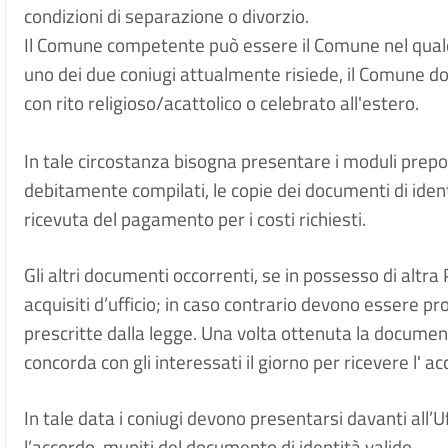
condizioni di separazione o divorzio.
Il Comune competente può essere il Comune nel quale è
uno dei due coniugi attualmente risiede, il Comune do
con rito religioso/acattolico o celebrato all'estero.
In tale circostanza bisogna presentare i moduli prepost
debitamente compilati, le copie dei documenti di identi
ricevuta del pagamento per i costi richiesti.
Gli altri documenti occorrenti, se in possesso di altr
acquisiti d’ufficio; in caso contrario devono essere pr
prescritte dalla legge. Una volta ottenuta la documenta
concorda con gli interessati il giorno per ricevere l' a
In tale data i coniugi devono presentarsi davanti all’Uf
l’accordo, muniti del documento di identità valido.