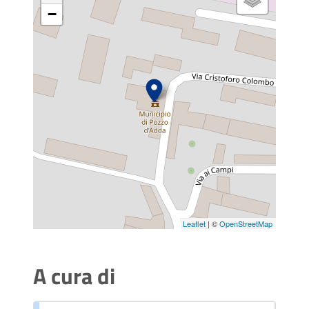
−
Leaflet
| ©
OpenStreetMap
A cura di