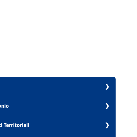
stica
onio
tenzione e Patrimonio
i Territoriali