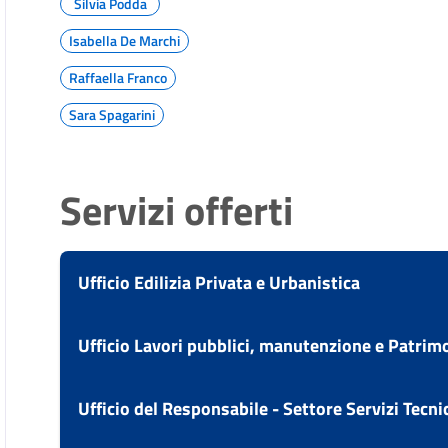
Silvia Podda
Isabella De Marchi
Raffaella Franco
Sara Spagarini
Servizi offerti
Ufficio Edilizia Privata e Urbanistica
Vai alla scheda di: Ufficio Edilizia Privata e Urbani
Ufficio Lavori pubblici, manutenzione e Patrim
Accesso agli atti per le pratiche edilizie
Vai alla scheda di: Ufficio Lavori pubblici, manu
Ufficio del Responsabile - Settore Servizi Tecnic
Attestare l'agibilità di un immobile
Gestire un orto comunale