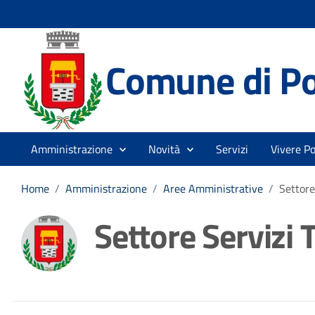
Comune di P
Amministrazione
Novità
Servizi
Vivere P
Home
/
Amministrazione
/
Aree Amministrative
/
Settore 
Settore Servizi T
Dettagli della noti