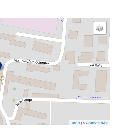
io
Leaflet
| ©
OpenStreetMap